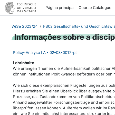
Ir para o conteúdo principal
Página principal
Course Catalogue
WiSe 2023/24
FB02 Gesellschafts- und Geschichtswi
Informações sobre a discip
Policy-Analyse I A - 02-03-0017-ps
Lehrinhalte
Wie erlangen Themen die Aufmerksamkeit politischer Ak
können Institutionen Politikwandel befördern oder behi
Wie sich diese exemplarischen Fragestellungen aus poli
Hierzu erhalten Sie einen Überblick über ausgewählte po
Prozesse, das Zustandekommen von Politikentscheidunge
Anhand ausgewählter Forschungsbeiträge und empirisch
überprüfen lassen können. Außerdem wollen wir im Rah
ein, wie Sie ein möglichst interessantes, strukturiertes