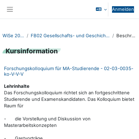
Zum Hauptinhalt
Anmelden
Website-Übersicht
WiSe 2023/24
FB02 Gesellschafts- und Geschichtswissenschaften
Beschreibung
Kursinformation
Forschungskolloquium für MA-Studierende - 02-03-0035-
ko-V-V-V
Lehrinhalte
Das Forschungskolloquium richtet sich an fortgeschrittene
Studierende und Examenskandidaten. Das Kolloquium bietet
Raum für
- die Vorstellung und Diskussion von
Masterarbeitskonzepten
- Gastvorträge