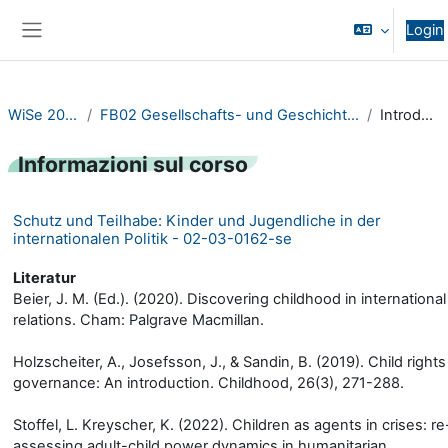
Vai al contenuto principale
Login
Pannello laterale
WiSe 2023/24
FB02 Gesellschafts- und Geschichtswissenschaften
Introduzione
Informazioni sul corso
Schutz und Teilhabe: Kinder und Jugendliche in der
internationalen Politik - 02-03-0162-se
Literatur
Beier, J. M. (Ed.). (2020). Discovering childhood in international
relations. Cham: Palgrave Macmillan.
Holzscheiter, A., Josefsson, J., & Sandin, B. (2019). Child rights
governance: An introduction. Childhood, 26(3), 271-288.
Stoffel, L. Kreyscher, K. (2022). Children as agents in crises: re
assessing adult-child power dynamics in humanitarian