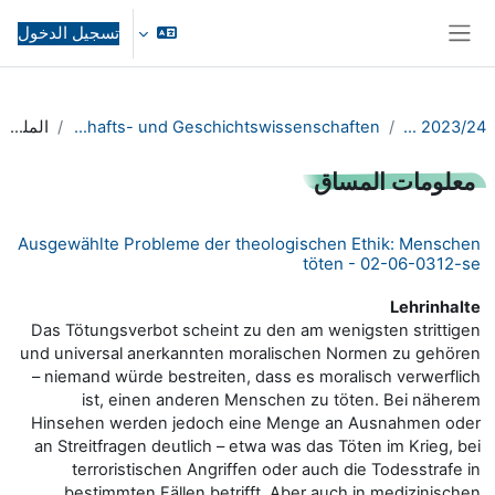
خطى إلى المحتوى الرئيسي
تسجيل الدخول
واجهة جانبية
WiSe 2023/24
FB02 Gesellschafts- und Geschichtswissenschaften
الملخص
معلومات المساق
Ausgewählte Probleme der theologischen Ethik: Menschen
töten - 02-06-0312-se
Lehrinhalte
Das Tötungsverbot scheint zu den am wenigsten strittigen
und universal anerkannten moralischen Normen zu gehören
– niemand würde bestreiten, dass es moralisch verwerflich
ist, einen anderen Menschen zu töten. Bei näherem
Hinsehen werden jedoch eine Menge an Ausnahmen oder
an Streitfragen deutlich – etwa was das Töten im Krieg, bei
terroristischen Angriffen oder auch die Todesstrafe in
bestimmten Fällen betrifft. Aber auch in medizinischen