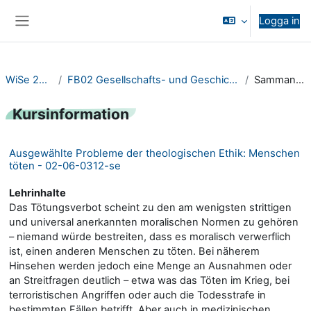
Gå direkt till huvudinnehåll
Logga in
Sidopanel
WiSe 2023/24
FB02 Gesellschafts- und Geschichtswissenschaften
Sammanfattning
Kursinformation
Ausgewählte Probleme der theologischen Ethik: Menschen
töten - 02-06-0312-se
Lehrinhalte
Das Tötungsverbot scheint zu den am wenigsten strittigen
und universal anerkannten moralischen Normen zu gehören
– niemand würde bestreiten, dass es moralisch verwerflich
ist, einen anderen Menschen zu töten. Bei näherem
Hinsehen werden jedoch eine Menge an Ausnahmen oder
an Streitfragen deutlich – etwa was das Töten im Krieg, bei
terroristischen Angriffen oder auch die Todesstrafe in
bestimmten Fällen betrifft. Aber auch in medizinischen