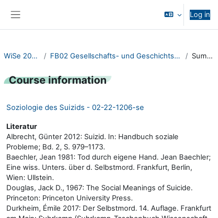
Skip to main content
Log in
Side panel
WiSe 2023/24
FB02 Gesellschafts- und Geschichtswissenschaften
Summary
Course information
Soziologie des Suizids - 02-22-1206-se
Literatur
Albrecht, Günter 2012: Suizid. In: Handbuch soziale
Probleme; Bd. 2, S. 979–1173.
Baechler, Jean 1981: Tod durch eigene Hand. Jean Baechler;
Eine wiss. Unters. über d. Selbstmord. Frankfurt, Berlin,
Wien: Ullstein.
Douglas, Jack D., 1967: The Social Meanings of Suicide.
Princeton: Princeton University Press.
Durkheim, Émile 2017: Der Selbstmord. 14. Auflage. Frankfurt