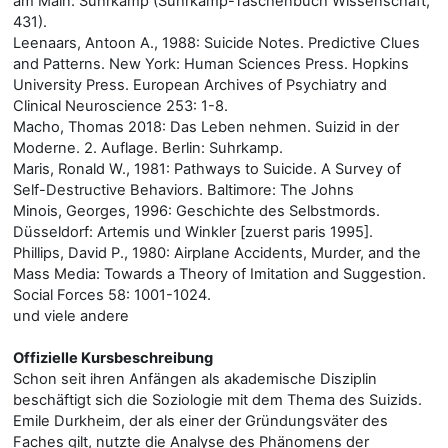
am Main: Suhrkamp (Suhrkamp-Taschenbuch Wissenschaft,
431).
Leenaars, Antoon A., 1988: Suicide Notes. Predictive Clues
and Patterns. New York: Human Sciences Press. Hopkins
University Press. European Archives of Psychiatry and
Clinical Neuroscience 253: 1-8.
Macho, Thomas 2018: Das Leben nehmen. Suizid in der
Moderne. 2. Auflage. Berlin: Suhrkamp.
Maris, Ronald W., 1981: Pathways to Suicide. A Survey of
Self-Destructive Behaviors. Baltimore: The Johns
Minois, Georges, 1996: Geschichte des Selbstmords.
Düsseldorf: Artemis und Winkler [zuerst paris 1995].
Phillips, David P., 1980: Airplane Accidents, Murder, and the
Mass Media: Towards a Theory of Imitation and Suggestion.
Social Forces 58: 1001-1024.
und viele andere
Offizielle Kursbeschreibung
Schon seit ihren Anfängen als akademische Disziplin
beschäftigt sich die Soziologie mit dem Thema des Suizids.
Emile Durkheim, der als einer der Gründungsväter des
Faches gilt, nutzte die Analyse des Phänomens der