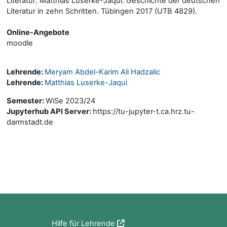
Literatur: Matthias Luserke-Jaqui: Geschichte der deutschen
Literatur in zehn Schritten. Tübingen 2017 (UTB 4829).
Online-Angebote
moodle
Lehrende:
Meryam Abdel-Karim Ali Hadzalic
Lehrende:
Matthias Luserke-Jaqui
Semester
:
WiSe 2023/24
Jupyterhub API Server
:
https://tu-jupyter-t.ca.hrz.tu-
darmstadt.de
Blöcke
Hilfe für Lehrende