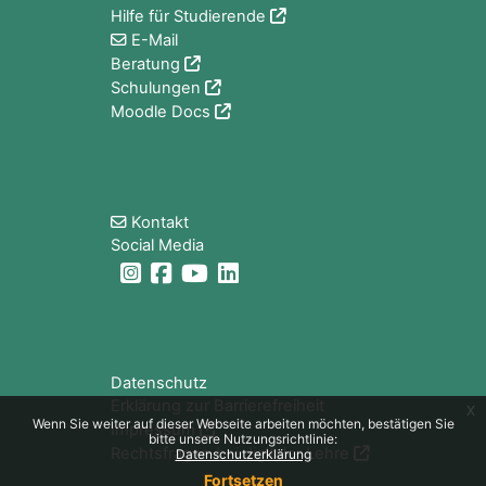
Hilfe für Studierende
E-Mail
Beratung
Schulungen
Moodle Docs
Blöcke
Kontakt
Social Media
Blöcke
Datenschutz
Erklärung zur Barrierefreiheit
x
Wenn Sie weiter auf dieser Webseite arbeiten möchten, bestätigen Sie
Impressum
bitte unsere Nutzungsrichtlinie:
Rechtsfragen bei digitaler Lehre
Datenschutzerklärung
Fortsetzen