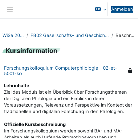
Zum Hauptinhalt
Anmelden
Website-Übersicht
WiSe 2023/24
FB02 Gesellschafts- und Geschichtswissenschaften
Beschreibung
Kursinformation
Forschungskolloquium Computerphilologie - 02-et-
5001-ko
Lehrinhalte
Ziel des Moduls ist ein Überblick über Forschungsthemen
der Digitalen Philologie und ein Einblick in deren
Voraussetzungen, Relevanz und Perspektive im Kontext der
traditionellen und digitalen Forschung in den Philologien.
Offizielle Kursbeschreibung
Im Forschungskolloquium werden sowohl BA- und MA-
Arbeiten als auch laufende Promotionsvorhaben und