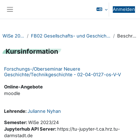
Zum Hauptinhalt
Anmelden
Website-Übersicht
WiSe 2023/24
FB02 Gesellschafts- und Geschichtswissenschaften
Beschreibung
Kursinformation
Forschungs-/Oberseminar Neuere
Geschichte/Technikgeschichte - 02-04-0127-os-V-V
Online-Angebote
moodle
Lehrende:
Julianne Nyhan
Semester
:
WiSe 2023/24
Jupyterhub API Server
:
https://tu-jupyter-t.ca.hrz.tu-
darmstadt.de