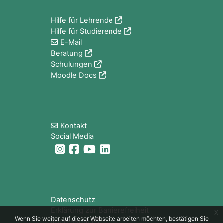
Hilfe für Lehrende
Hilfe für Studierende
E-Mail
Beratung
Schulungen
Moodle Docs
Blöcke
Kontakt
Social Media
Blöcke
Datenschutz
Erklärung zur Barrierefreiheit
x
Wenn Sie weiter auf dieser Webseite arbeiten möchten, bestätigen Sie
Impressum