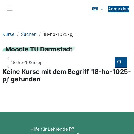
Zum Hauptinhalt
Anmelden
Website-Übersicht
Kurse
Suchen
18-ho-1025-pj
Moodle TU Darmstadt
Kurse suchen
Kurse
Keine Kurse mit dem Begriff '18-ho-1025-
pj' gefunden
Blöcke
Hilfe für Lehrende