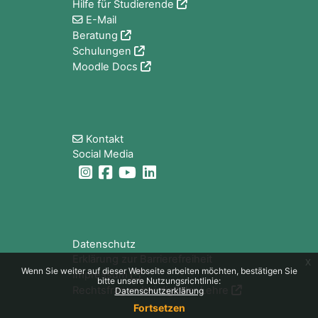
Hilfe für Studierende
E-Mail
Beratung
Schulungen
Moodle Docs
Blöcke
Kontakt
Social Media
Blöcke
Datenschutz
Erklärung zur Barrierefreiheit
x
Wenn Sie weiter auf dieser Webseite arbeiten möchten, bestätigen Sie
Impressum
bitte unsere Nutzungsrichtlinie:
Rechtsfragen bei digitaler Lehre
Datenschutzerklärung
Fortsetzen