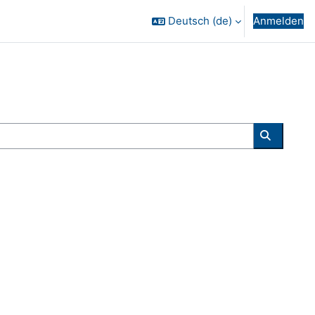
Deutsch ‎(de)‎
Anmelden
Kurse su