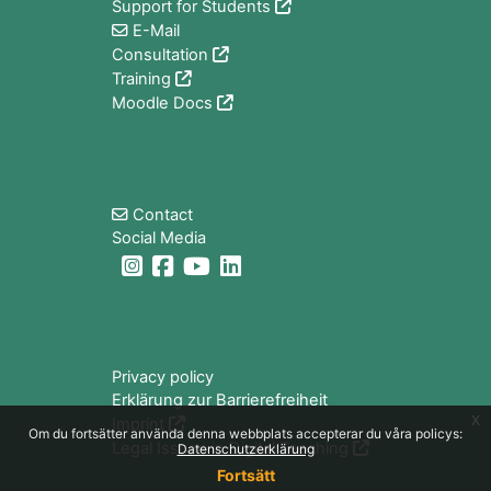
Support for Students
E-Mail
Consultation
Training
Moodle Docs
Block
Contact
Social Media
Block
Privacy policy
Erklärung zur Barrierefreiheit
x
Imprint
Om du fortsätter använda denna webbplats accepterar du våra policys:
Legal Issues in Digital Teaching
Datenschutzerklärung
Fortsätt