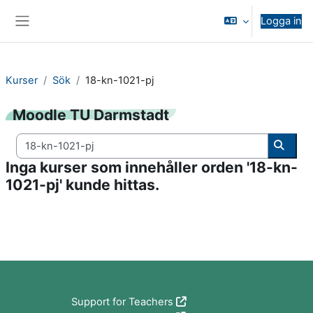
Gå direkt till huvudinnehåll
Logga in
Sidopanel
Kurser
Sök
18-kn-1021-pj
Moodle TU Darmstadt
Sök kurser
Sök ku
Inga kurser som innehåller orden '18-kn-
1021-pj' kunde hittas.
Block
Support for Teachers