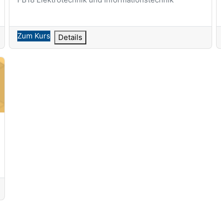
Zum Kurs
Details
ight">18-sa-1010-pj</span>