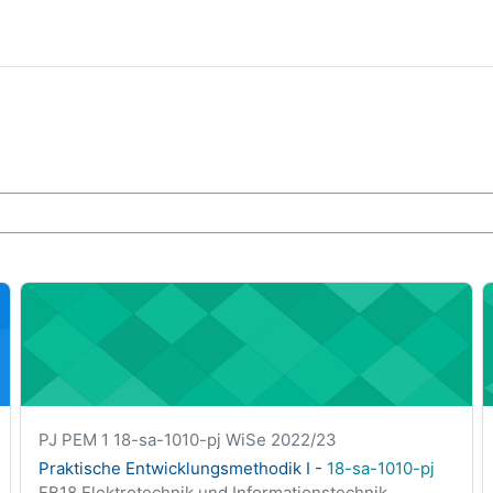
ight">18-sa-1010-pj</span>
Praktische Entwicklungsmethodik I - <span class="highligh
P
Kurzer Kursname
PJ PEM 1 18-sa-1010-pj WiSe 2022/23
Kursname
Praktische Entwicklungsmethodik I -
18-sa-1010-pj
Kursbereich
FB18 Elektrotechnik und Informationstechnik