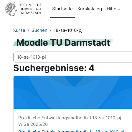
Zum Hauptinhalt
Startseite
Kurskatalog
Hilfe
Kurse
Suchen
18-sa-1010-pj
Moodle TU Darmstadt
Kurse suchen
Suchergebnisse: 4
Praktische Entwicklungsmethodik I - <span class="highl
Kurzer Kursname
Praktische Entwicklungsmethodik I 18-sa-1010-pj
WiSe 2025/26
Kursname
Praktische Entwicklungsmethodik I -
18-sa-1010-pj