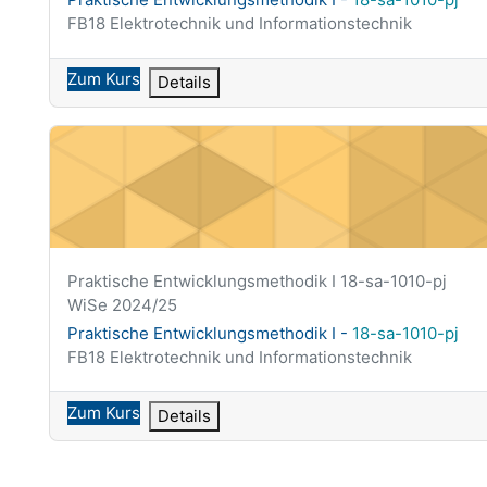
Kursbereich
FB18 Elektrotechnik und Informationstechnik
Zum Kurs
Details
Praktische Entwicklungsmethodik I - <span class="highl
Kurzer Kursname
Praktische Entwicklungsmethodik I 18-sa-1010-pj
WiSe 2024/25
Kursname
Praktische Entwicklungsmethodik I -
18-sa-1010-pj
Kursbereich
FB18 Elektrotechnik und Informationstechnik
Zum Kurs
Details