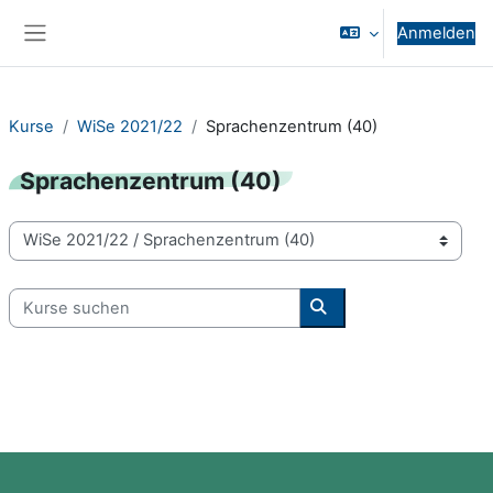
Zum Hauptinhalt
Anmelden
Website-Übersicht
Kurse
WiSe 2021/22
Sprachenzentrum (40)
Sprachenzentrum (40)
Kursbereiche
Kurse suchen
Kurse suchen
Blöcke