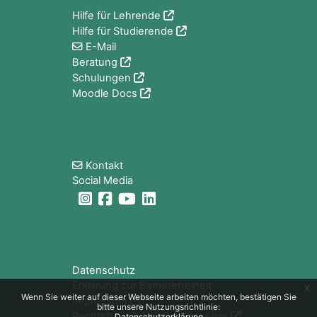
Hilfe für Lehrende
Hilfe für Studierende
E-Mail
Beratung
Schulungen
Moodle Docs
Blöcke
Kontakt
Social Media
Blöcke
Datenschutz
Erklärung zur Barrierefreiheit
x
Wenn Sie weiter auf dieser Webseite arbeiten möchten, bestätigen Sie
Impressum
bitte unsere Nutzungsrichtlinie:
Rechtsfragen bei digitaler Lehre
Datenschutzerklärung