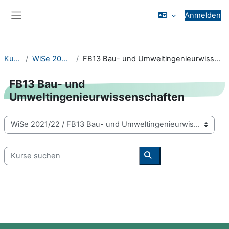
Zum Hauptinhalt
Anmelden
Website-Übersicht
Kurse
WiSe 2021/22
FB13 Bau- und Umweltingenieurwissenschaften
FB13 Bau- und
Umweltingenieurwissenschaften
Kursbereiche
Kurse suchen
Kurse suchen
Blöcke