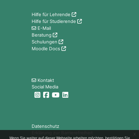
Hilfe für Lehrende
Hilfe für Studierende
E-Mail
Beratung
Schulungen
Moodle Docs
Blöcke
Kontakt
Social Media
Blöcke
Datenschutz
Erklärung zur Barrierefreiheit
x
Wenn Sie weiter auf dieser Webseite arbeiten möchten, bestätigen Sie