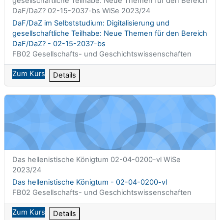
gesellschaftliche Teilhabe: Neue Themen für den Bereich
DaF/DaZ? 02-15-2037-bs WiSe 2023/24
Kursname
DaF/DaZ im Selbststudium: Digitalisierung und
gesellschaftliche Teilhabe: Neue Themen für den Bereich
DaF/DaZ? - 02-15-2037-bs
Kursbereich
FB02 Gesellschafts- und Geschichtswissenschaften
Zum Kurs
Details
Das hellenistische Königtum - 02-04-0200-vl
Kurzer Kursname
Das hellenistische Königtum 02-04-0200-vl WiSe
2023/24
Kursname
Das hellenistische Königtum - 02-04-0200-vl
Kursbereich
FB02 Gesellschafts- und Geschichtswissenschaften
Zum Kurs
Details