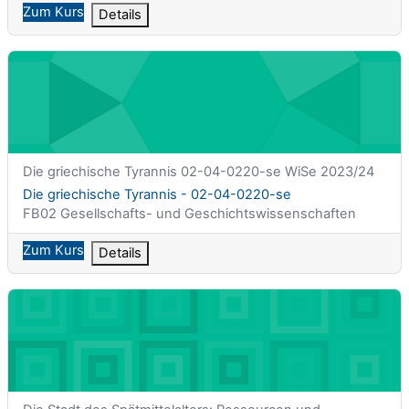
Zum Kurs
Details
Die griechische Tyrannis - 02-04-0220-se
Kurzer Kursname
Die griechische Tyrannis 02-04-0220-se WiSe 2023/24
Kursname
Die griechische Tyrannis - 02-04-0220-se
Kursbereich
FB02 Gesellschafts- und Geschichtswissenschaften
Zum Kurs
Details
Die Stadt des Spätmittelalters: Ressourcen und Nutzungskonfl
Kurzer Kursname