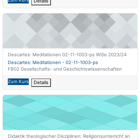
Details
Descartes: Meditationen - 02-11-1003-ps
Kurzer Kursname
Descartes: Meditationen 02-11-1003-ps WiSe 2023/24
Kursname
Descartes: Meditationen - 02-11-1003-ps
Kursbereich
FB02 Gesellschafts- und Geschichtswissenschaften
Zum Kurs
Details
Didaktik theologischer Disziplinen: Religionsunterricht an beru
Kurzer Kursname
Didaktik theologischer Disziplinen: Religionsunterricht an