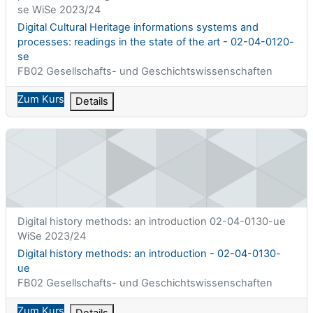
se WiSe 2023/24
Kursname
Digital Cultural Heritage informations systems and
processes: readings in the state of the art - 02-04-0120-
se
Kursbereich
FB02 Gesellschafts- und Geschichtswissenschaften
Zum Kurs
Details
Digital history methods: an introduction - 02-04-0130-ue
Kurzer Kursname
Digital history methods: an introduction 02-04-0130-ue
WiSe 2023/24
Kursname
Digital history methods: an introduction - 02-04-0130-
ue
Kursbereich
FB02 Gesellschafts- und Geschichtswissenschaften
Zum Kurs
Details