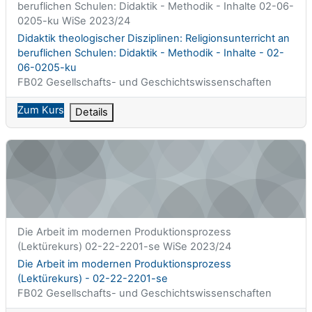
beruflichen Schulen: Didaktik - Methodik - Inhalte 02-06-
0205-ku WiSe 2023/24
Kursname
Didaktik theologischer Disziplinen: Religionsunterricht an
beruflichen Schulen: Didaktik - Methodik - Inhalte - 02-
06-0205-ku
Kursbereich
FB02 Gesellschafts- und Geschichtswissenschaften
Zum Kurs
Details
Die Arbeit im modernen Produktionsprozess (Lektürekurs) - 0
Kurzer Kursname
Die Arbeit im modernen Produktionsprozess
(Lektürekurs) 02-22-2201-se WiSe 2023/24
Kursname
Die Arbeit im modernen Produktionsprozess
(Lektürekurs) - 02-22-2201-se
Kursbereich
FB02 Gesellschafts- und Geschichtswissenschaften