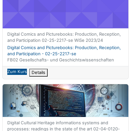
Kurzer Kursname
Digital Comics and Picturebooks: Production, Reception,
and Participation 02-25-2217-se WiSe 2023/24
Kursname
Digital Comics and Picturebooks: Production, Reception,
and Participation - 02-25-2217-se
Kursbereich
FB02 Gesellschafts- und Geschichtswissenschaften
Zum Kurs
Details
Digital Cultural Heritage informations systems and processes: r
Kurzer Kursname
Digital Cultural Heritage informations systems and
processes: readings in the state of the art 02-04-0120-