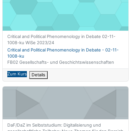
Critical and Political Phenomenology in Debate - 02-11-1008-ku
Kurzer Kursname
Critical and Political Phenomenology in Debate 02-11-
1008-ku WiSe 2023/24
Kursname
Critical and Political Phenomenology in Debate - 02-11-
1008-ku
Kursbereich
FB02 Gesellschafts- und Geschichtswissenschaften
Zum Kurs
Details
DaF/DaZ im Selbststudium: Digitalisierung und gesellschaftli
Kurzer Kursname
DaF/DaZ im Selbststudium: Digitalisierung und