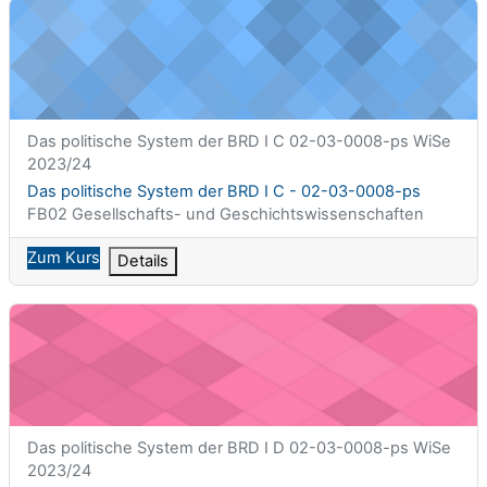
Das politische System der BRD I C - 02-03-0008-ps
Kurzer Kursname
Das politische System der BRD I C 02-03-0008-ps WiSe
2023/24
Kursname
Das politische System der BRD I C - 02-03-0008-ps
Kursbereich
FB02 Gesellschafts- und Geschichtswissenschaften
Zum Kurs
Details
Das politische System der BRD I D - 02-03-0008-ps
Kurzer Kursname
Das politische System der BRD I D 02-03-0008-ps WiSe
2023/24