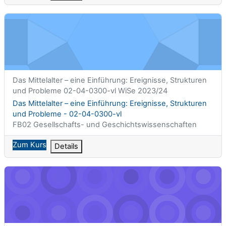
Das Mittelalter – eine Einführung: Ereignisse, Strukturen und 
Kurzer Kursname
Das Mittelalter – eine Einführung: Ereignisse, Strukturen
und Probleme 02-04-0300-vl WiSe 2023/24
Kursname
Das Mittelalter – eine Einführung: Ereignisse, Strukturen
und Probleme - 02-04-0300-vl
Kursbereich
FB02 Gesellschafts- und Geschichtswissenschaften
Zum Kurs
Details
Das politische System der BRD I A - 02-03-0008-ps