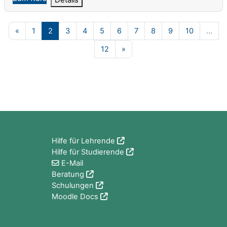
Vorherige Seite
Seite 1
Seite 2
Seite 3
Seite 4
Seite 5
Seite 6
Seite 7
Seite 8
Seite 9
Seite 10
«
1
2
3
4
5
6
7
8
9
10
…
Seite 12
Nächste Seite
12
»
Blöcke
Hilfe für Lehrende
Hilfe für Studierende
E-Mail
Beratung
Schulungen
Moodle Docs
Blöcke