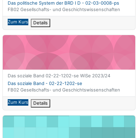
Kursname
Das politische System der BRD I D - 02-03-0008-ps
Kursbereich
FB02 Gesellschafts- und Geschichtswissenschaften
Zum Kurs
Details
Das soziale Band - 02-22-1202-se
Kurzer Kursname
Das soziale Band 02-22-1202-se WiSe 2023/24
Kursname
Das soziale Band - 02-22-1202-se
Kursbereich
FB02 Gesellschafts- und Geschichtswissenschaften
Zum Kurs
Details
Data and Discourse Studies (Lecture) - 02-25-2201-vl