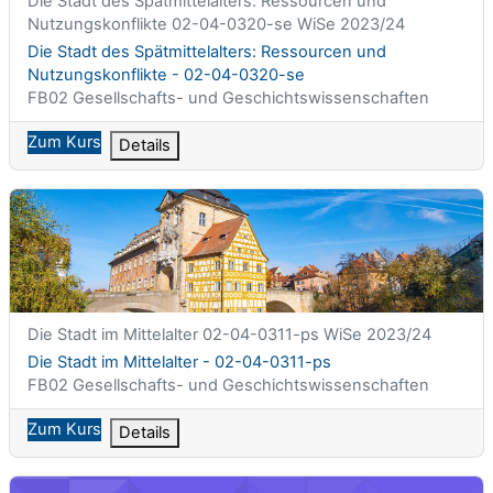
Die Stadt des Spätmittelalters: Ressourcen und
Nutzungskonflikte 02-04-0320-se WiSe 2023/24
Kursname
Die Stadt des Spätmittelalters: Ressourcen und
Nutzungskonflikte - 02-04-0320-se
Kursbereich
FB02 Gesellschafts- und Geschichtswissenschaften
Zum Kurs
Details
Die Stadt im Mittelalter - 02-04-0311-ps
Kurzer Kursname
Die Stadt im Mittelalter 02-04-0311-ps WiSe 2023/24
Kursname
Die Stadt im Mittelalter - 02-04-0311-ps
Kursbereich
FB02 Gesellschafts- und Geschichtswissenschaften
Zum Kurs
Details
Digital Comics and Picturebooks: Production, Reception, and Pa