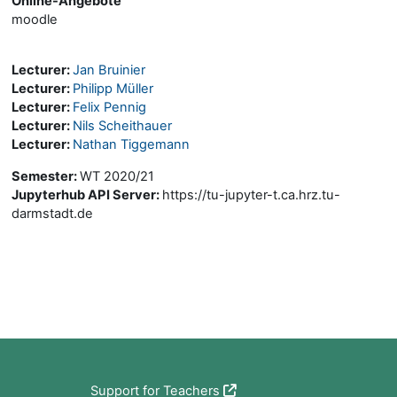
Online-Angebote
moodle
Lecturer:
Jan Bruinier
Lecturer:
Philipp Müller
Lecturer:
Felix Pennig
Lecturer:
Nils Scheithauer
Lecturer:
Nathan Tiggemann
Semester
:
WT 2020/21
Jupyterhub API Server
:
https://tu-jupyter-t.ca.hrz.tu-
darmstadt.de
Bloki
Support for Teachers