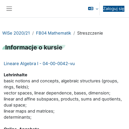
Przejdź do głównej zawartości
Zaloguj się
Panel boczny
WiSe 2020/21
FB04 Mathematik
Streszczenie
Informacje o kursie
Lineare Algebra I - 04-00-0042-vu
Lehrinhalte
basic notions and concepts, algebraic structures (groups,
rings, fields);
vector spaces, linear dependence, bases, dimension;
linear and affine subspaces, products, sums and quotients,
dual space;
linear maps and matrices;
determinants;