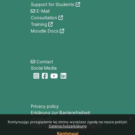
Support for Students
E-Mail
Consultation
Training
Moodle Docs
Bloki
Contact
Social Media
Bloki
Privacy policy
Erklärung zur Barrierefreiheit
x
Imprint
Kontynuując przeglądanie tej strony wyrażasz zgodę na nasze polityki
Legal Issues in Digital Teaching
Datenschutzerklärung
Kontynuuj