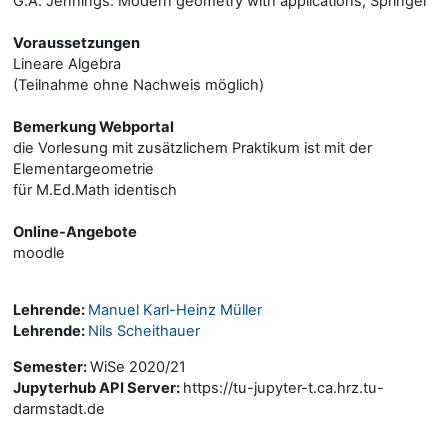
G.A. Jennings: Modern geometry with applications, Springer
Voraussetzungen
Lineare Algebra
(Teilnahme ohne Nachweis möglich)
Bemerkung Webportal
die Vorlesung mit zusätzlichem Praktikum ist mit der
Elementargeometrie
für M.Ed.Math identisch
Online-Angebote
moodle
Lehrende:
Manuel Karl-Heinz Müller
Lehrende:
Nils Scheithauer
Semester
:
WiSe 2020/21
Jupyterhub API Server
:
https://tu-jupyter-t.ca.hrz.tu-
darmstadt.de