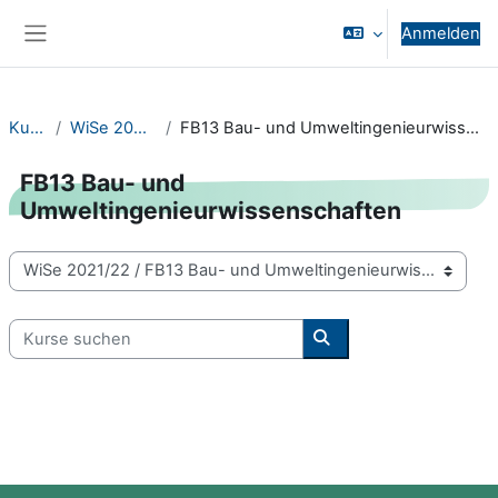
Zum Hauptinhalt
Anmelden
Website-Übersicht
Kurse
WiSe 2021/22
FB13 Bau- und Umweltingenieurwissenschaften
FB13 Bau- und
Umweltingenieurwissenschaften
Kursbereiche
Kurse suchen
Kurse suchen
Blöcke