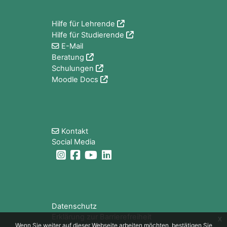
Hilfe für Lehrende
Hilfe für Studierende
E-Mail
Beratung
Schulungen
Moodle Docs
Blöcke
Kontakt
Social Media
Blöcke
Datenschutz
Erklärung zur Barrierefreiheit
x
Wenn Sie weiter auf dieser Webseite arbeiten möchten, bestätigen Sie