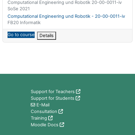
课程简称
Computational Engineering und Robotik 20-00-0011-iv
SoSe 2021
课程名称
Computational Engineering und Robotik - 20-00-0011-iv
课程类别
FB20 Informatik
Go to course
Details
版块
Support for Teachers
Support for Students
E-Mail
Consultation
Training
Moodle Docs