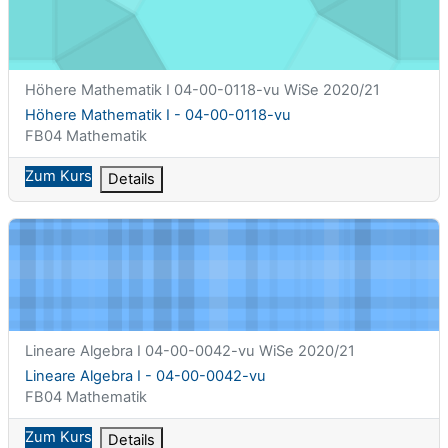
Kurzer Kursname
Höhere Mathematik I 04-00-0118-vu WiSe 2020/21
Kursname
Höhere Mathematik I - 04-00-0118-vu
Kursbereich
FB04 Mathematik
Zum Kurs
Details
Lineare Algebra I - 04-00-0042-vu
Kurzer Kursname
Lineare Algebra I 04-00-0042-vu WiSe 2020/21
Kursname
Lineare Algebra I - 04-00-0042-vu
Kursbereich
FB04 Mathematik
Zum Kurs
Details