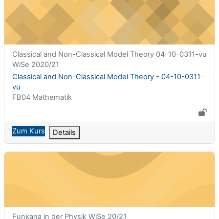
Kurzer Kursname
Classical and Non-Classical Model Theory 04-10-0311-vu
WiSe 2020/21
Kursname
Classical and Non-Classical Model Theory - 04-10-0311-
vu
Kursbereich
FB04 Mathematik
Zum Kurs
Details
Funktionalanalysis in der Physik WiSe 20/21
Kurzer Kursname
Funkana in der Physik WiSe 20/21