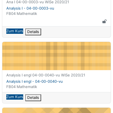
Kurzer Kursname
Ana I 04-00-0003-vu WiSe 2020/21
Kursname
Analysis I - 04-00-0003-vu
Kursbereich
FB04 Mathematik
Zum Kurs
Details
Analysis I engl - 04-00-0040-vu
Kurzer Kursname
Analysis I engl 04-00-0040-vu WiSe 2020/21
Kursname
Analysis I engl - 04-00-0040-vu
Kursbereich
FB04 Mathematik
Zum Kurs
Details
Classical and Non-Classical Model Theory - 04-10-0311-vu