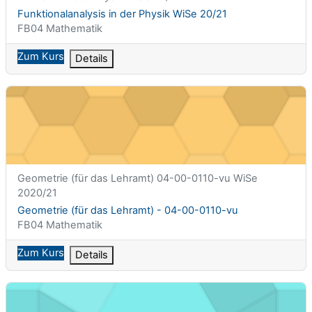
Kursname
Funktionalanalysis in der Physik WiSe 20/21
Kursbereich
FB04 Mathematik
Zum Kurs
Details
Geometrie (für das Lehramt) - 04-00-0110-vu
Kurzer Kursname
Geometrie (für das Lehramt) 04-00-0110-vu WiSe
2020/21
Kursname
Geometrie (für das Lehramt) - 04-00-0110-vu
Kursbereich
FB04 Mathematik
Zum Kurs
Details
Höhere Mathematik I - 04-00-0118-vu