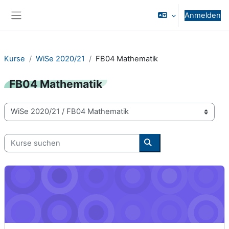
Zum Hauptinhalt
Anmelden
Website-Übersicht
Kurse
WiSe 2020/21
FB04 Mathematik
FB04 Mathematik
Kursbereiche
Kurse suchen
Kurse suchen
Analysis I - 04-00-0003-vu