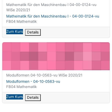
Kurzer Kursname
Mathematik für den Maschinenbau I 04-00-0124-vu
WiSe 2020/21
Kursname
Mathematik für den Maschinenbau I - 04-00-0124-vu
Kursbereich
FB04 Mathematik
Zum Kurs
Details
Modulformen - 04-10-0563-vu
Kurzer Kursname
Modulformen 04-10-0563-vu WiSe 2020/21
Kursname
Modulformen - 04-10-0563-vu
Kursbereich
FB04 Mathematik
Zum Kurs
Details