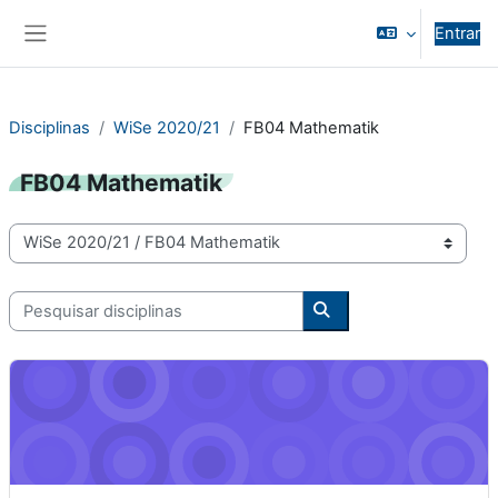
Ir para o conteúdo principal
Entrar
Painel lateral
Disciplinas
WiSe 2020/21
FB04 Mathematik
FB04 Mathematik
Categorias de disciplinas
Pesquisar disciplinas
Pesquisar disciplinas
Analysis I - 04-00-0003-vu