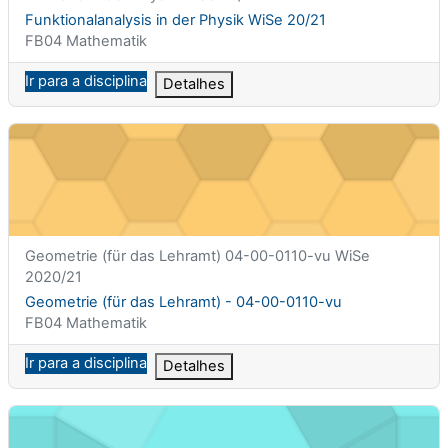
Nome da disciplina
Funktionalanalysis in der Physik WiSe 20/21
Categoria da disciplina
FB04 Mathematik
Ir para a disciplina
Detalhes
Geometrie (für das Lehramt) - 04-00-0110-vu
Nome curto da disciplina
Geometrie (für das Lehramt) 04-00-0110-vu WiSe
2020/21
Nome da disciplina
Geometrie (für das Lehramt) - 04-00-0110-vu
Categoria da disciplina
FB04 Mathematik
Ir para a disciplina
Detalhes
Höhere Mathematik I - 04-00-0118-vu