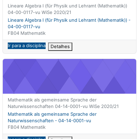
Nome curto da disciplina
Lineare Algebra I (für Physik und Lehramt (Mathematik))
04-00-0117-vu WiSe 2020/21
Nome da disciplina
Lineare Algebra I (für Physik und Lehramt (Mathematik)) -
04-00-0117-vu
Categoria da disciplina
FB04 Mathematik
Ir para a disciplina
Detalhes
Mathematik als gemeinsame Sprache der Naturwissenschaften
Nome curto da disciplina
Mathematik als gemeinsame Sprache der
Naturwissenschaften 04-14-0001-vu WiSe 2020/21
Nome da disciplina
Mathematik als gemeinsame Sprache der
Naturwissenschaften - 04-14-0001-vu
Categoria da disciplina
FB04 Mathematik