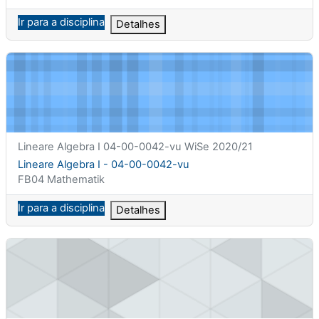
Ir para a disciplina
Detalhes
Lineare Algebra I - 04-00-0042-vu
Nome curto da disciplina
Lineare Algebra I 04-00-0042-vu WiSe 2020/21
Nome da disciplina
Lineare Algebra I - 04-00-0042-vu
Categoria da disciplina
FB04 Mathematik
Ir para a disciplina
Detalhes
Lineare Algebra I (für Physik und Lehramt (Mathematik)) - 04-