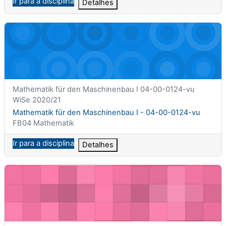
Ir para a disciplina
Detalhes
Mathematik für den Maschinenbau I - 04-00-0124-vu
Nome curto da disciplina
Mathematik für den Maschinenbau I 04-00-0124-vu
WiSe 2020/21
Nome da disciplina
Mathematik für den Maschinenbau I - 04-00-0124-vu
Categoria da disciplina
FB04 Mathematik
Ir para a disciplina
Detalhes
Modulformen - 04-10-0563-vu